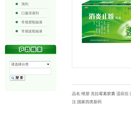
滴剂
口服溶液剂
常规塑瓶输液
常规玻瓶输液
请选择分类
品名:维朋 克拉霉素胶囊 适应症:适
注:国家四类新药