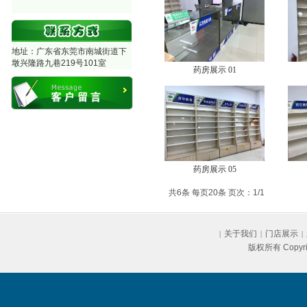
地址：广东省东莞市南城街道下
墩兴隆路九巷219号101室
药房展示 01
药房展示 05
共6条 每页20条 页次：1/1
关于我们
门店展示
|
|
|
版权所有 Copyr